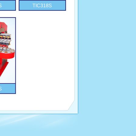
S
TIC318S
S