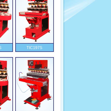
S
TIC197S