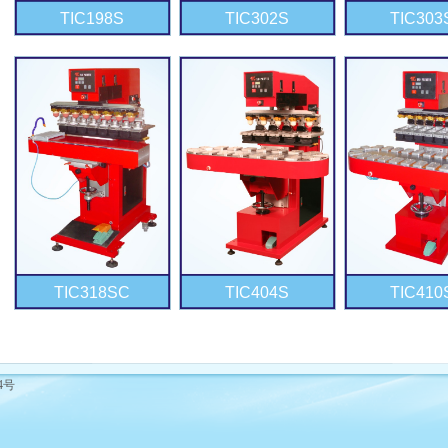
TIC198S
TIC302S
TIC303
TIC318SC
TIC404S
TIC410
04号