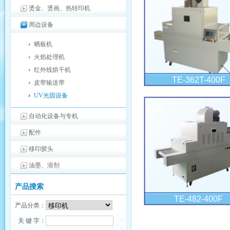
烫金、烫画、热转印机
周边设备
晒板机
火焰处理机
红外线烘干机
TE-362T-400F
皮带输送带
UV光固设备
自动化设备与专机
配件
移印胶头
油墨、溶剂
产品搜索
TE-482-400F
产品分类：
关 键 字：