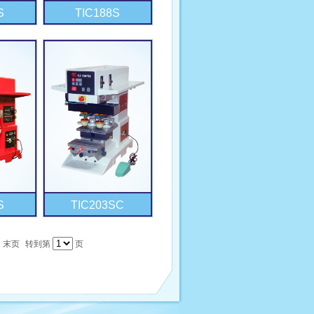
S
TIC188S
S
TIC203SC
末页
转到第
页