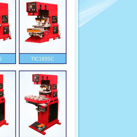
S
TIC183SC