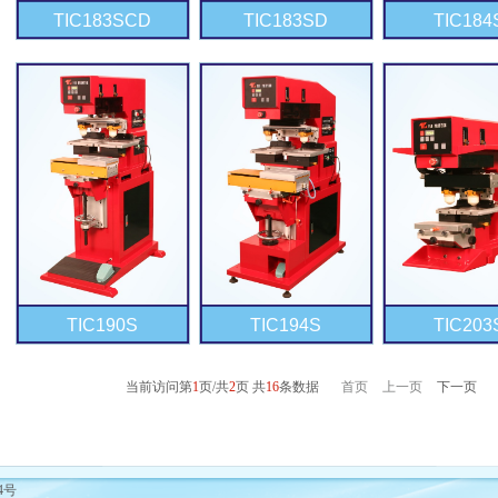
TIC183SCD
TIC183SD
TIC184
TIC190S
TIC194S
TIC203
当前访问第
1
页/共
2
页 共
16
条数据
首页
上一页
下一页
04号